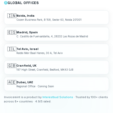
GLOBAL OFFICES
🇮🇳
Noida, India
Cozen Business Park, B 158, Sector 63, Noida 201301
🇪🇸
Madrid, Spain
C. Castillo de Fuensaldaña, 4, 28232 Las Rozas de Madrid
🇮🇱
Tel Aviv, Israel
Rabbi Meir Baal Hanes, 30 A, Tel Aviv
🇬🇧
Cranfield, UK
197 High Street, Cranfield, Bedford, MK43 0JB
🇦🇪
Dubai, UAE
Regional Office · Coming Soon
Invoicemint is a product by
Interestbud Solutions
· Trusted by 100+ clients
across 8+ countries · 4.9/5 rated.