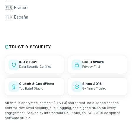
🇫🇷 France
🇪🇸 España
TRUST & SECURITY
ISO 27001
GDPR Aware
Data Security Certified
Privacy First
Clutch & GoodFirms
Since 2016
Top Rated Studio
8+ Years Trusted
All data is encrypted in transit (TLS 1.3) and at rest. Role-based access
control, row-level security, audit logging, and signed NDAs on every
engagement. Backed by Interestbud Solutions, an ISO 27001 compliant
software studio.